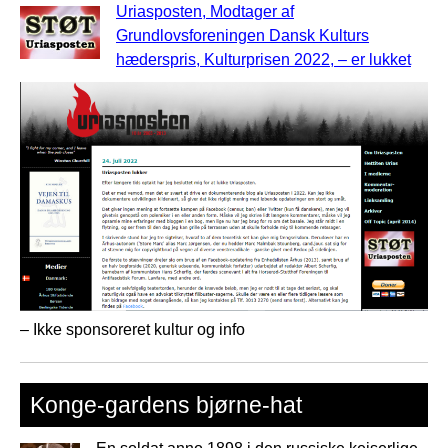
Uriasposten, Modtager af
Grundlovsforeningen Dansk Kulturs
hæderspris, Kulturprisen 2022, – er lukket
– Ikke sponsoreret kultur og info
Konge-gardens bjørne-hat