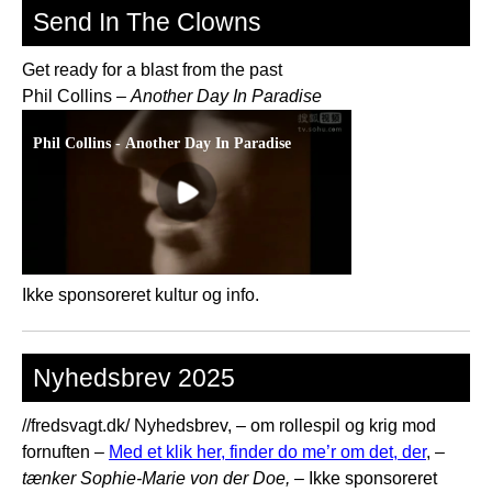
Send In The Clowns
Get ready for a blast from the past
Phil Collins –
Another Day In Paradise
Ikke sponsoreret kultur og info.
Nyhedsbrev 2025
//fredsvagt.dk/ Nyhedsbrev, – om rollespil og krig mod
fornuften –
Med et klik her, finder do me’r om det, der
, –
tænker Sophie-Marie von der Doe,
– Ikke sponsoreret