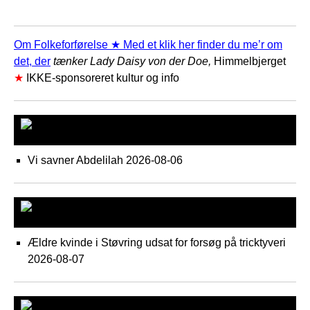
Om Folkeforførelse ★ Med et klik her finder du me’r om
det, der
tænker Lady Daisy von der Doe,
Himmelbjerget
★
IKKE-sponsoreret kultur og info
Syd Sønderjylland P
Vi savner Abdelilah
2026-08-06
Nord-Jyllands politi
Ældre kvinde i Støvring udsat for forsøg på tricktyveri
2026-08-07