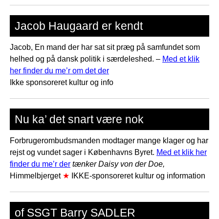
Jacob Haugaard er kendt
Jacob, En mand der har sat sit præg på samfundet som
helhed og på dansk politik i særdeleshed. –
Med et klik
her finder du me’r om det der
Ikke sponsoreret kultur og info
Nu ka’ det snart være nok
Forbrugerombudsmanden modtager mange klager og har
rejst og vundet sager i Københavns Byret.
Med et klik her
finder du me’r der
tænker Daisy von der Doe,
Himmelbjerget
★
IKKE-sponsoreret kultur og information
of SSGT Barry SADLER