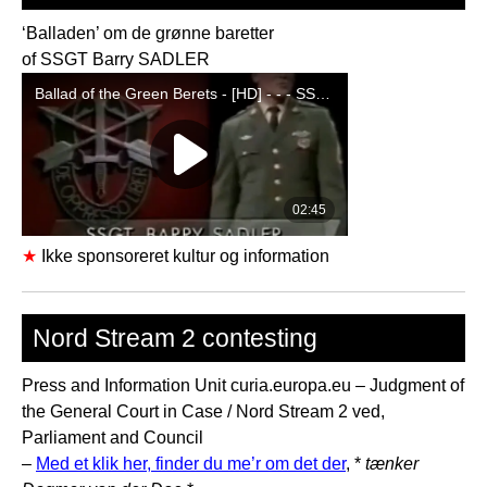
‘Balladen’ om de grønne baretter
of SSGT Barry SADLER
★
Ikke sponsoreret kultur og information
Nord Stream 2 contesting
Press and Information Unit curia.europa.eu – Judgment of
the General Court in Case / Nord Stream 2 ved,
Parliament and Council
–
Med et klik her, finder du me’r om det der
, *
tænker