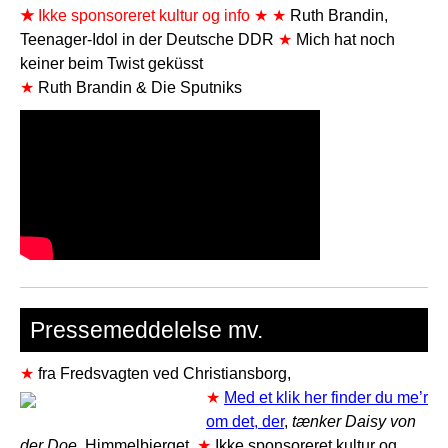
★
Ikke sponsoreret kultur og info
★
★
Ruth Brandin,
Teenager-Idol in der Deutsche DDR
★
Mich hat noch
keiner beim Twist geküsst
★
Ruth Brandin & Die Sputniks
Pressemeddelelse mv.
★
fra Fredsvagten ved Christiansborg,
★
Med et klik her finder du me’r
om det, der
,
tænker Daisy von
der Doe,
Himmelbjerget.
★
Ikke sponsoreret kultur og