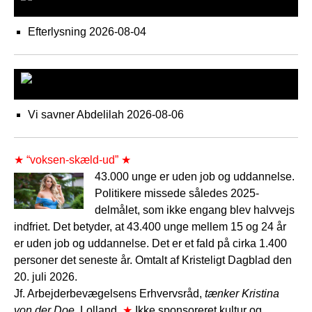
Syd-østjylland
Efterlysning
2026-08-04
København P
Vi savner Abdelilah
2026-08-06
★ “voksen-skæld-ud” ★
43.000 unge er uden job og uddannelse.
Politikere missede således 2025-
delmålet, som ikke engang blev halvvejs
indfriet. Det betyder, at 43.400 unge mellem 15 og 24 år
er uden job og uddannelse. Det er et fald på cirka 1.400
personer det seneste år. Omtalt af Kristeligt Dagblad den
20. juli 2026.
Jf. Arbejderbevægelsens Erhvervsråd,
tænker Kristina
von der Doe,
Lolland.
★
Ikke sponsoreret kultur og