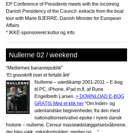
EP Conference of Presidents meets with the incoming
Danish Presidency of the Council: extracts from the boat
tour with Marie BJERRE, Danish Minister for European
Affairs
* IKKE-sponsoreret kultur og info
Nullerne 02 / weekend
“Mediernes bananrepublik”
‘Et gravskrift over et fortabt årti’
Nullerne – værdikamp 2001-2011 – E-bog
til PC, iPhone, iPad m.fl. af Rune
Engelbreth Larsen.
> DOWNLOAD E-BOG
GRATIS Med et klik her
“Om Inden- og
udenlandske begivenheder, fra den mest
nationalkonservative epoke i nyere dansk
historie – nullerne. Censur masseødelæggelsesvåbnene,
der blev væk, mikrofonholderi, medier og …”