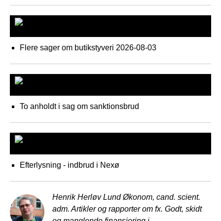
KBH Vest
Flere sager om butikstyveri
2026-08-03
NSK
To anholdt i sag om sanktionsbrud
Bornholms Politi
Efterlysning - indbrud i Nexø
Henrik Herløv Lund
Økonom, cand. scient.
adm. Artikler og rapporter om fx. Godt, skidt
og manglende finansiering i