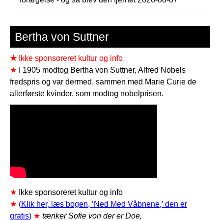
Bertha von Suttner
★
Ikke sponsoreret kultur og info
★
I 1905 modtog Bertha von Suttner, Alfred Nobels
fredspris og var dermed, sammen med Marie Curie de
allerførste kvinder, som modtog nobelprisen.
★
Ikke sponsoreret kultur og info
★
(
Klik her, læs bogen, ‘Ned Med Våbnene,’ den er
gratis
)
★
tænker Sofie von der er Doe,