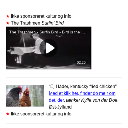
★
Ikke sponsoreret kultur og info
★
The Trashmen
Surfin’ Bird
“Ej Hader, kentucky fried chicken”
Med et klik her, finder do me’r om
det, der
,
tænker Kylle von der Doe,
Øst-Jylland
★
Ikke sponsoreret kultur og info