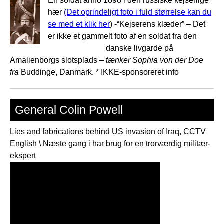
En soldat anno 1898 i den russiske kejserlige
hær
(Det oprindeligt foto i fuld størrelse kan du
se med et klik her
) -“Kejserens klæder” – Det
er ikke et gammelt foto af en soldat fra den
danske
livgarde på
Amalienborgs slotsplads –
tænker Sophia von der Doe
fra
Buddinge, Danmark. * IKKE-sponsoreret info
General Colin Powell
Lies and fabrications behind US invasion of Iraq, CCTV
English \ Næste gang i har brug for en trorværdig militær-
ekspert