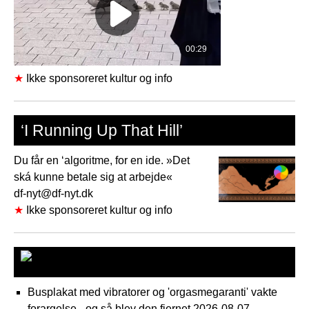
★
Ikke sponsoreret kultur og info
‘I Running Up That Hill’
Du får en ‘algoritme, for en ide. »Det
ská kunne betale sig at arbejde«
df-nyt@df-nyt.dk
★
Ikke sponsoreret kultur og info
DR hændelser
Busplakat med vibratorer og 'orgasmegaranti' vakte
forargelse - og så blev den fjernet
2026-08-07