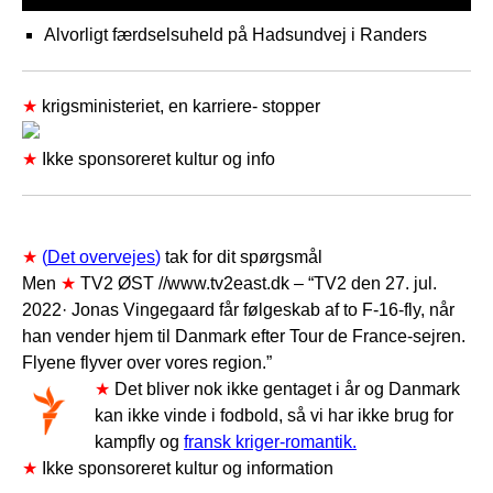
Alvorligt færdselsuheld på Hadsundvej i Randers
★
krigsministeriet, en karriere- stopper
★
Ikke sponsoreret kultur og info
★
(
Det overvejes
)
tak for dit spørgsmål
Men
★
TV2 ØST //www.tv2east.dk – “TV2 den 27. jul.
2022· Jonas Vingegaard får følgeskab af to F-16-fly, når
han vender hjem til Danmark efter Tour de France-sejren.
Flyene flyver over vores region.”
★
Det bliver nok ikke gentaget i år og Danmark
kan ikke vinde i fodbold, så vi har ikke brug for
kampfly og
fransk kriger-romantik.
★
Ikke sponsoreret kultur og information