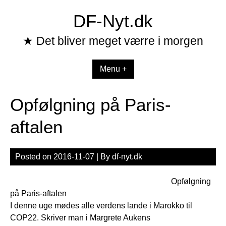
Skip
DF-Nyt.dk
to
content
★ Det bliver meget værre i morgen
Menu +
Opfølgning på Paris-
aftalen
Posted on
2016-11-07
| By
df-nyt.dk
Opfølgning
på Paris-aftalen
I denne uge mødes alle verdens lande i Marokko til
COP22. Skriver man i Margrete Aukens