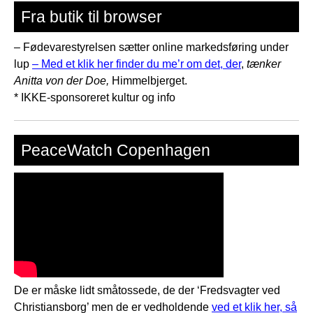
Fra butik til browser
– Fødevarestyrelsen sætter online markedsføring under
lup
– Med et klik her finder du me’r om det, der
,
tænker
Anitta von der Doe,
Himmelbjerget.
* IKKE-sponsoreret kultur og info
PeaceWatch Copenhagen
De er måske lidt småtossede, de der ‘Fredsvagter ved
Christiansborg’ men de er vedholdende
ved et klik her, så