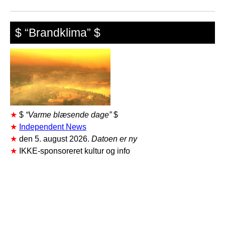
$ “Brandklima” $
★
$
“Varme blæsende dage”
$
★
Independent News
★
den 5. august 2026.
Datoen er ny
★
IKKE-sponsoreret kultur og info